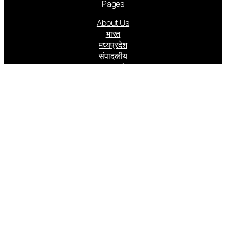
Pages
About Us
भारत
मध्यप्रदेश
संपादकीय
आमुख आलेख
राजनीति
अपराध
अर्थ संसार
कृषि क्रांति
स्वास्थ्य रहस्य
जासूस बादशाह
Follow us
Facebook
Instagram