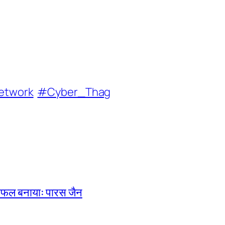
etwork
#Cyber_Thag
 सफल बनायाः पारस जैन