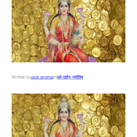
Written by
alok singhai
in
धर्म-दर्शन-ज्योतिष