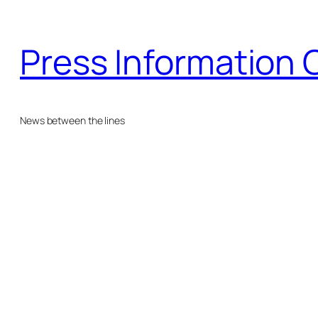
Skip
to
Press Information 
content
News between the lines