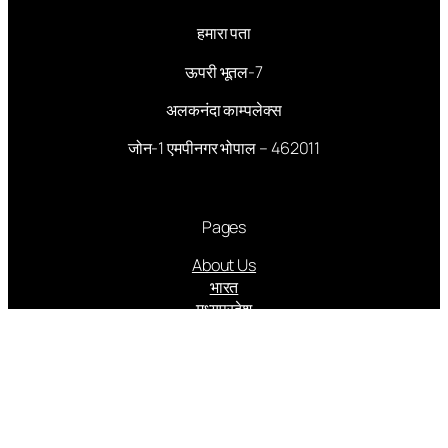
हमारा पता
ऊपरी भूतल-7
अलकनंदा काम्पलेक्स
जोन-1 एमपीनगर भोपाल – 462011
Pages
About Us
भारत
मध्यप्रदेश
संपादकीय
आमुख आलेख
राजनीति
अपराध
अर्थ संसार
कृषि क्रांति