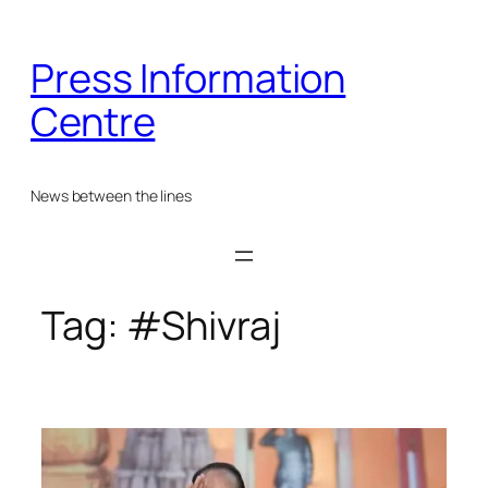
Skip
to
Press Information
content
Centre
News between the lines
Tag:
#Shivraj