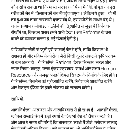
भी भारत की व्यवस्थाएं अधिक सक्षम, अधिक समर्थ नज़र आईं हैं। वरना
कौन सोच सकता था कि भारत सरकार जो पैसा भेजेगी, वो पूरा का पूरा
गरीब की जेब में, किसान की जेब में पहुंच पाएगा। लेकिन ये हुआ। वो भी
तब हुआ जब तमाम सरकारी दफ्तर बंद थे, ट्रांसपोर्ट के साधन बंद थे।
जनधन-आधार-मोबाइल- JAM की त्रिशक्ति से जुड़ा ये सिर्फ एक
रीफॉर्म था, जिसका असर हमने अभी देखा। अब Reforms के उस
दायरे को व्यापक करना है, नई ऊंचाई देनी है।
ये रिफॉर्मस खेती से जुड़ी पूरी सप्लाई चेन में होंगे, ताकि किसान भी
सशक्त हो और भविष्य में कोरोना जैसे किसी दूसरे संकट में कृषि पर कम
से कम असर हो। ये रिफॉर्म्स, Rational टैक्स सिस्टम, सरल और
स्पष्ट नियम-कानून, उत्तम इंफ्रास्ट्रक्चर, समर्थ और सक्षम Human
Resource, और मजबूत फाइनेंशियल सिस्टम के निर्माण के लिए होंगे।
ये रिफॉर्म्स, बिजनेस को प्रोत्साहित करेंगे, निवेश को आकर्षित करेंगे
और मेक इन इंडिया के हमारे संकल्प को सशक्त करेंगे।
साथियों,
आत्मनिर्भरता, आत्मबल और आत्मविश्वास से ही संभव है। आत्मनिर्भरता,
ग्लोबल सप्लाई चेन में कड़ी स्पर्धा के लिए भी देश को तैयार करती है।
और आज ये समय की मांग है कि भारत हर स्पर्धा में जीते, ग्लोबल सप्लाई
चेन में बड़ी भूमिका निभाए। इसे समझते हुए, भी आर्थिक पैकेज में अनेक