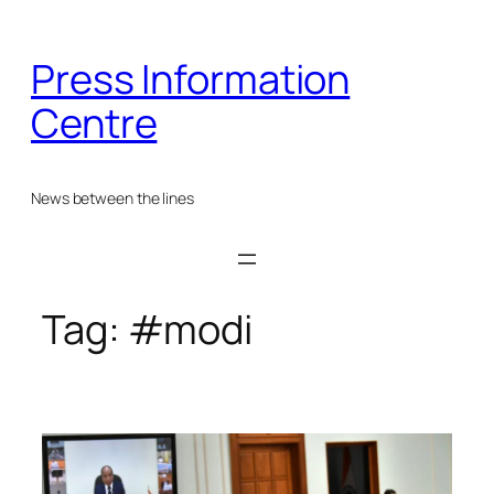
Skip
to
Press Information
content
Centre
News between the lines
Tag:
#modi