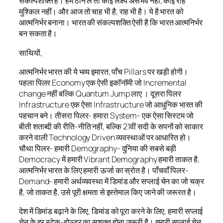
संकल्पशक्ति है। हम ठान लें तो कोई लक्ष्य असंभव नहीं, कोई राह
मुश्किल नहीं। और आज तो चाह भी है, राह भी है। ये है भारत को
आत्मनिर्भर बनाना। भारत की संकल्पशक्ति ऐसी है कि भारत आत्मनिर्भर
बन सकता है।
साथियों,
आत्मनिर्भर भारत की ये भव्य इमारत, पाँच Pillars पर खड़ी होगी।
पहला पिलर Economy एक ऐसी इकॉनॉमी जो Incremental
change नहीं बल्कि Quantum Jump लाए । दूसरा पिलर
Infrastructure एक ऐसा Infrastructure जो आधुनिक भारत की
पहचान बने। तीसरा पिलर- हमारा System- एक ऐसा सिस्टम जो
बीती शताब्दी की रीति-नीति नहीं, बल्कि 21वीं सदी के सपनों को साकार
करने वाली Technology Driven व्यवस्थाओं पर आधारित हो।
चौथा पिलर- हमारी Demography- दुनिया की सबसे बड़ी
Democracy में हमारी Vibrant Demography हमारी ताकत है,
आत्मनिर्भर भारत के लिए हमारी ऊर्जा का स्रोत है। पाँचवाँ पिलर-
Demand- हमारी अर्थव्यवस्था में डिमांड और सप्लाई चेन का जो चक्र
है, जो ताकत है, उसे पूरी क्षमता से इस्तेमाल किए जाने की जरूरत है।
देश में डिमांड बढ़ाने के लिए, डिमांड को पूरा करने के लिए, हमारी सप्लाई
चेन के हर स्टेक-होल्डर का सशक्त होना जरूरी है। हमारी सप्लाई चेन,