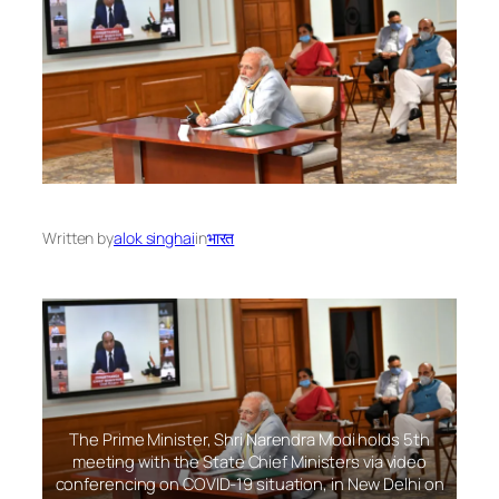
Written by
alok singhai
in
भारत
The Prime Minister, Shri Narendra Modi holds 5th
meeting with the State Chief Ministers via video
conferencing on COVID-19 situation, in New Delhi on