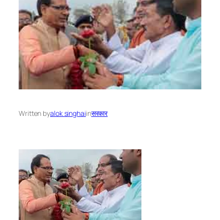
Written by
alok singhai
in
सरकार