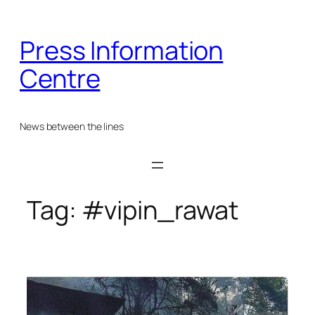
Skip
to
Press Information
content
Centre
News between the lines
Tag:
#vipin_rawat