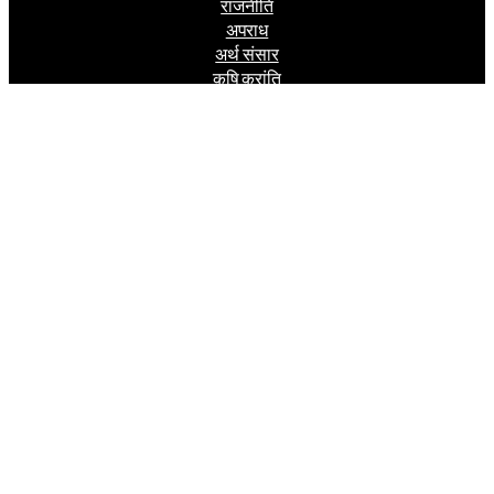
राजनीति
अपराध
अर्थ संसार
कृषि क्रांति
स्वास्थ्य रहस्य
जासूस बादशाह
Follow us
Facebook
Instagram
Twitter
वर्ष 2006 से निरंतर प्रकाशित और प्रसारित