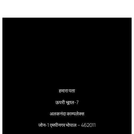
हमारा पता
ऊपरी भूतल-7
अलकनंदा काम्पलेक्स
जोन-1 एमपीनगर भोपाल – 462011