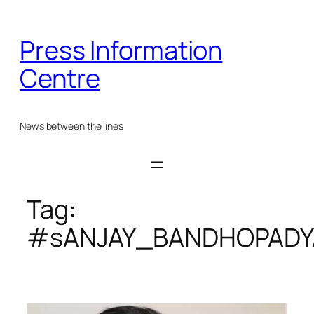
Skip
to
Press Information
content
Centre
News between the lines
Tag:
#sANJAY_BANDHOPADY