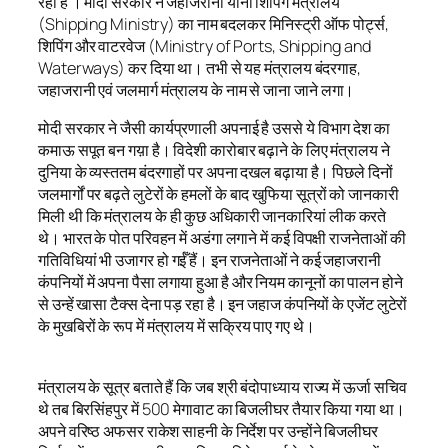
रहा है । मोदी सरकार ने जहाजरानी यानी शिपिंग मंत्रालय
(Shipping Ministry) का नाम बदलकर मिनिस्ट्री ऑफ पोर्ट्स,
शिपिंग और वाटरवेज (Ministry of Ports, Shipping and
Waterways) कर दिया था। तभी से यह मंत्रालय बंदरगाह,
जहाजरानी एवं जलमार्ग मंत्रालय के नाम से जाना जाने लगा।
मोदी सरकार ने जैसी कार्यप्रणाली अपनाई है उससे ये विभाग देश का
कमाऊ सपूत बन गय़ा है। विदेशी कारोबार बढ़ाने के लिए मंत्रालय ने
दुनिया के व्यस्ततम बंदरगाहों पर अपना दखल बढ़ाया है। पिछले दिनों
जलमार्गों पर बढ़ते लुटेरों के हमलों के बाद खुफिया सूत्रों को जानकारी
मिली थी कि मंत्रालय के ही कुछ अधिकारी जानकारियां लीक करते
थे। भारत के पोत परिवहन में अडंगा लगाने में कई विपक्षी राजनेताओं की
गतिविधियां भी उजागर हो गईँ हैं। इन राजनेताओं ने कई जहाजरानी
कंपनियों में अपना पैसा लगाया हुआ है और नियम कानूनों का पालन होने
से उन्हें खासा टैक्स देना पड़ रहा है। इन जहाज कंपनियों के एजेंट लुटेरों
के मुखबिरों के रूप में मंत्रालय में सक्रिय पाए गए थे।
मंत्रालय के सूत्र बताते हैं कि जब श्री बंदोपाध्याय राज्य में ऊर्जा सचिव
थे तब बिरसिंहपुर में 500 मेगावाट का बिजलीघर तैयार किया गया था।
अपने वरिष्ठ अफसर राकेश साहनी के निर्देश पर उन्होंने बिजलीघर