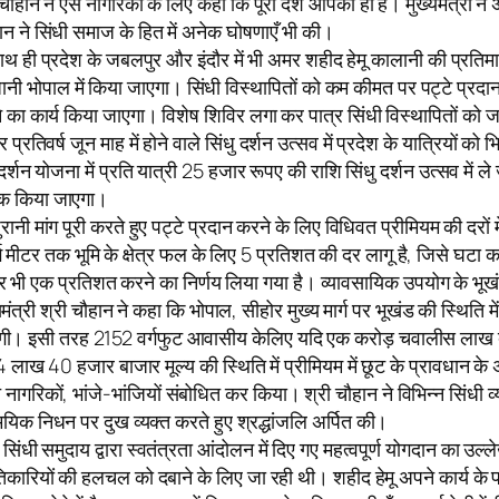
ी चौहान ने ऐसे नागरिकों के लिए कहा कि पूरा देश आपका ही है। मुख्यमंत्री न
हान ने सिंधी समाज के हित में अनेक घोषणाएँ भी की।
ाथ ही प्रदेश के जबलपुर और इंदौर में भी अमर शहीद हेमू कालानी की प्रतिमा
ी भोपाल में किया जाएगा। सिंधी विस्थापितों को कम कीमत पर पट्टे प्रदान
न करने का कार्य किया जाएगा। विशेष शिविर लगा कर पात्र सिंधी विस्थापितों
र प्रतिवर्ष जून माह में होने वाले सिंधु दर्शन उत्सव में प्रदेश के यात्रियों
-दर्शन योजना में प्रति यात्री 25 हजार रूपए की राशि सिंधु दर्शन उत्सव में 
षिक किया जाएगा।
 पुरानी मांग पूरी करते हुए पट्टे प्रदान करने के लिए विधिवत प्रीमियम की दरो
र्ग मीटर तक भूमि के क्षेत्र फल के लिए 5 प्रतिशत की दर लागू है, जिसे घ
 भी एक प्रतिशत करने का निर्णय लिया गया है। व्यावसायिक उपयोग के भूखंड
यमंत्री श्री चौहान ने कहा कि भोपाल, सीहोर मुख्य मार्ग पर भूखंड की स्थित
 होगी। इसी तरह 2152 वर्गफुट आवासीय के‍लिए यदि एक करोड़ चवालीस लाख 
लाख 40 हजार बाजार मूल्य की स्थिति में प्रीमियम में छूट के प्रावधान के 
 नागरिकों, भांजे-भांजियों संबोधित कर किया। श्री चौहान ने विभिन्न सिंधी व्यंज
यिक निधन पर दुख व्यक्त करते हुए श्रद्धांजलि अर्पित की।
ंधी समुदाय द्वारा स्वतंत्रता आंदोलन में दिए गए महत्वपूर्ण योगदान का उल्
िकारियों की हलचल को दबाने के लिए जा रही थी। शहीद हेमू अपने कार्य के परि