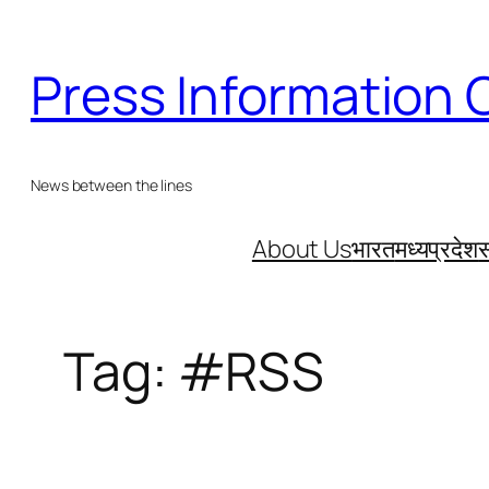
Skip
to
Press Information 
content
News between the lines
About Us
भारत
मध्यप्रदेश
स
Tag:
#RSS