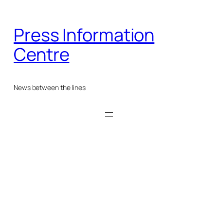
Skip
to
Press Information
content
Centre
News between the lines