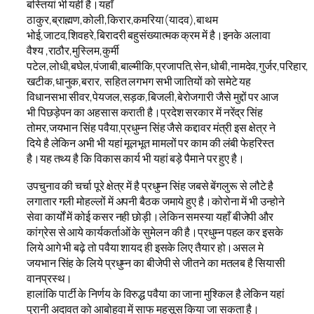
बस्तियां भी यहीं है।यहाँ
ठाकुर,ब्राह्मण,कोली,किरार,कमरिया(यादव),बाथम
भोई,जाटव,शिवहरे,बिरादरी बहुसंख्यात्मक क्रम में है।इनके अलावा
वैश्य ,राठौर,मुस्लिम,कुर्मी
पटेल,लोधी,बघेल,पंजाबी,बाल्मीकि,प्रजापति,सेन,धोबी,नामदेव,गुर्जर,परिहार,
खटीक,धानुक,बरार, सहित लगभग सभी जातियों को समेटे यह
विधानसभा सीवर,पेयजल,सड़क,बिजली,बेरोजगारी जैसे मुद्दों पर आज
भी पिछड़ेपन का अहसास कराती है।प्रदेश सरकार में नरेंद्र सिंह
तोमर,जयभान सिंह पवैया,प्रधुम्न सिंह जैसे कद्दावर मंत्री इस क्षेत्र ने
दिये है लेकिन अभी भी यहां मूलभूत मामलों पर काम की लंबी फेहरिस्त
है।यह तथ्य है कि विकास कार्य भी यहां बड़े पैमाने पर हुए है।
उपचुनाव की चर्चा पूरे क्षेत्र में है प्रधुम्न सिंह जबसे बेंगलुरू से लौटे है
लगातार गली मोहल्लों में अपनी बैठक जमाये हुए है।कोरोना में भी उन्होने
सेवा कार्यों में कोई कसर नही छोड़ी।लेकिन समस्या यहाँ बीजेपी और
कांग्रेस से आये कार्यकर्ताओं के सुमेलन की है।प्रधुम्न पहल कर इसके
लिये आगे भी बढ़े तो पवैया शायद ही इसके लिए तैयार हो।असल मे
जयभान सिंह के लिये प्रधुम्न का बीजेपी से जीतने का मतलब है सियासी
वानप्रस्थ।
हालांकि पार्टी के निर्णय के विरुद्ध पवैया का जाना मुश्किल है लेकिन यहां
पुरानी अदावत को आबोहवा में साफ महसूस किया जा सकता है।