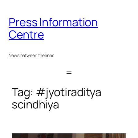
Skip
to
Press Information
content
Centre
News between the lines
Tag:
#jyotiraditya
scindhiya