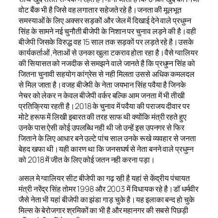
वोट बैंक भी है जिसे वह लगातार सहेजते रहे है।जनता की मूलभूत
समस्याओं के लिए अक्सर सड़कों और जेल में दिखाई देने वाले प्रधुम्न
सिंह के सामने नई चुनौती बीजेपी के निशान पर चुनाव लड़ने की है।वही
बीजेपी जिसके विरुद्ध वह 15 साल तक सड़कों पर लड़ते रहे है।उसके
कार्यकर्ताओं ,नेताओं से उनका खुला टकराव होता रहा है।वैसे ग्वालियर
की सियासत को नजदीक से समझने वाले जानते है कि प्रधुम्न सिंह को
जितना चुनावी सहयोग कांग्रेस से नही मिलता उससे अधिक कमलदल
से मिल जाता है।वजह बीजेपी के नेता जयभान सिंह पवैया है जिनके
नेचर को लेकर न केवल बीजेपी वर्कर बल्कि आम जनता में भी तीखी
प्रतिक्रिया रहती है।2018 के चुनाव में पवैया की पराजय दीवार पर
मोटे हरूफ में लिखी इबारत की तरह साफ थी क्योंकि मंत्री रहते हुए
उनके पास ऐसी कोई उपलब्धि नही थी जो उन्हें इस उपनगर से फिर
जिताने के लिए आधार बने उल्टे पांच साल उनके रूखे व्यवहार से जनता
बेहद खफा थी।यही कारण था कि जनसघर्ष से नेता बनने वाले प्रधुम्न
को 2018 में जीत के लिए कोई जतन नही करना पड़ा।
असल मे ग्वालियर सीट बीजेपी का गढ़ रही है यहां से केंद्रीय पंचायत
मंत्री नरेंद्र सिंह तोमर 1998 और 2003 में विधायक रहे है।डॉ धर्मवीर
जैसे नेता भी यहां बीजेपी का झंडा गाड़ चुके है।यह इलाका बन्द हो चुके
मिल्स के बेरोजगार श्रमिकों का भी है और महानगर की सबसे पिछड़ी