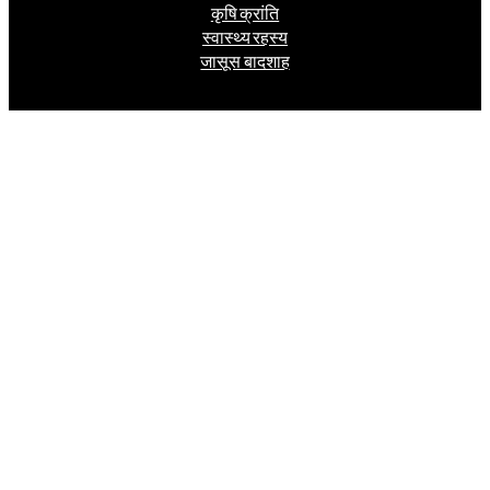
कृषि क्रांति
स्वास्थ्य रहस्य
जासूस बादशाह
Follow us
Facebook
Instagram
Twitter
वर्ष 2006 से निरंतर प्रकाशित और प्रसारित
Made with
by Suveer Singhai