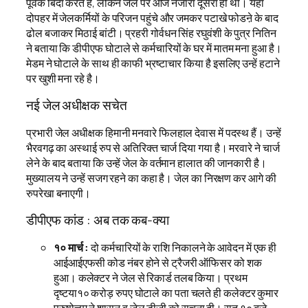
पूर्वक बिदा करते है, लेकिन जेल पर आज नजारा दूसरा ही था। यहां
दोपहर में जेलकर्मियों के परिजन पहुंचे और जमकर पटाखे फोडऩे के बाद
ढोल बजाकर मिठाई बांटी। प्रहरी गोर्वधन सिंह रघुवंशी के पुत्र नितिन
ने बताया कि डीपीएफ घोटाले से कर्मचारियों के घर में मातम मना हुआ है।
मेडम ने घोटाले के साथ ही काफी भ्रष्टाचार किया है इसलिए उन्हें हटाने
पर खुशी मना रहे है।
नई जेल अधीक्षक सचेत
प्रभारी जेल अधीक्षक हिमानी मनवारे फिलहाल देवास में पदस्थ हैं। उन्हें
भैरवगढ़ का अस्थाई रुप से अतिरिक्त चार्ज दिया गया है। मरवारे ने चार्ज
लेने के बाद बताया कि उन्हें जेल के वर्तमान हालात की जानकारी है।
मुख्यालय ने उन्हें सजग रहने का कहा है। जेल का निरक्षण कर आगे की
रुपरेखा बनाएगी।
डीपीएफ कांड : अब तक कब-क्या
१० मार्च :
दो कर्मचारियों के राशि निकालने के आवेदन में एक ही
आईआईएफसी कोड नंबर होने से ट्रैजरी ऑफिसर को शक
हुआ। कलेक्टर ने जेल से रिकार्ड तलब किया। प्रथम
दृष्टया१० करोड़ रुपए घोटाले का पता चलते ही कलेक्टर कुमार
पुरुषोत्तम ने शासन व जेल डीजी को सूचना दी। रात १० बजे