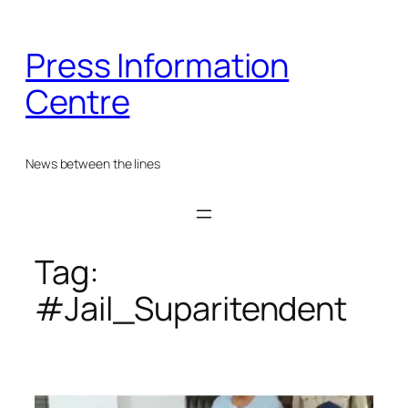
Skip
to
Press Information
content
Centre
News between the lines
Tag:
#Jail_Suparitendent