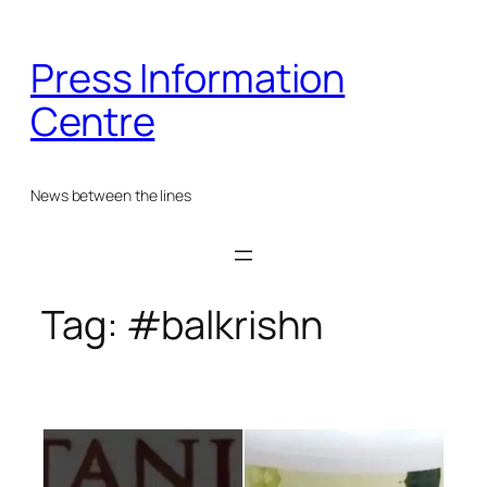
Skip
to
Press Information
content
Centre
News between the lines
Tag:
#balkrishn