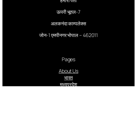
हमारा पता
ऊपरी भूतल-7
अलकनंदा काम्पलेक्स
जोन-1 एमपीनगर भोपाल – 462011
Pages
About Us
भारत
मध्यप्रदेश
संपादकीय
आमुख आलेख
राजनीति
अपराध
अर्थ संसार
कृषि क्रांति
स्वास्थ्य रहस्य