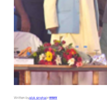
Written by
alok singhai
in
सरकार