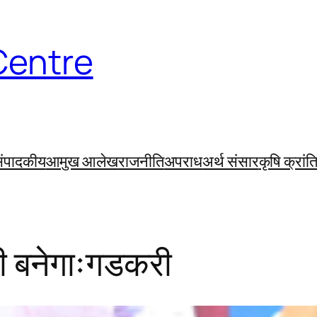
Centre
ंपादकीय
आमुख आलेख
राजनीति
अपराध
अर्थ संसार
कृषि क्रांत
ी बनेगाःगडकरी