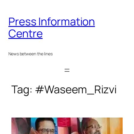
Skip
to
Press Information
content
Centre
News between the lines
Tag:
#Waseem_Rizvi