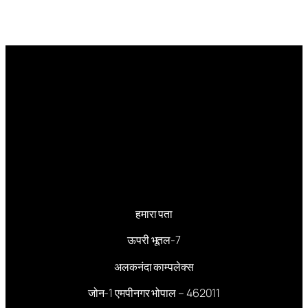
हमारा पता
ऊपरी भूतल-7
अलकनंदा काम्पलेक्स
जोन-1 एमपीनगर भोपाल – 462011