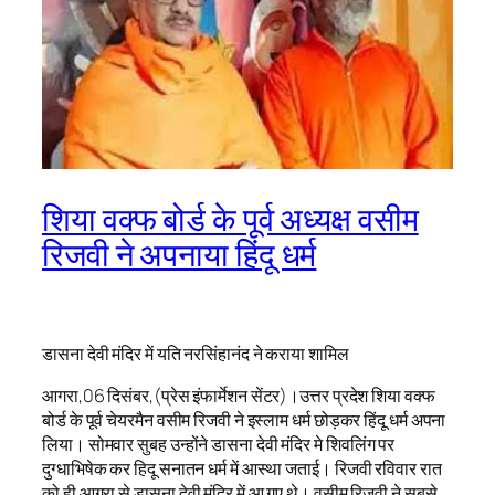
शिया वक्फ बोर्ड के पूर्व अध्यक्ष वसीम
रिजवी ने अपनाया हिंदू धर्म
डासना देवी मंदिर में यति नरसिंहानंद ने कराया शामिल
आगरा,06 दिसंबर,(प्रेस इंफार्मेशन सेंटर)।उत्तर प्रदेश शिया वक्‍फ
बोर्ड के पूर्व चेयरमैन वसीम रिजवी ने इस्‍लाम धर्म छोड़कर हिंदू धर्म अपना
लिया। सोमवार सुबह उन्होंने डासना देवी मंदिर मे शिवलिंग पर
दुग्धाभिषेक कर हिदू सनातन धर्म में आस्था जताई। रिजवी रविवार रात
को ही आगरा से डासना देवी मंदिर में आ गए थे। वसीम रिज़वी ने सबसे