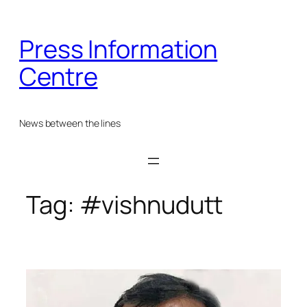
Skip
to
Press Information
content
Centre
News between the lines
Tag:
#vishnudutt