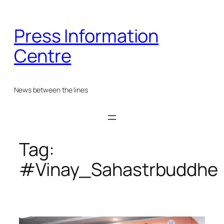
Skip
to
Press Information
content
Centre
News between the lines
Tag:
#Vinay_Sahastrbuddhe