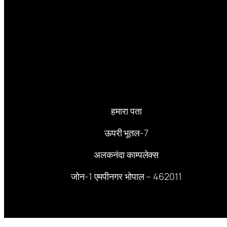
हमारा पता
ऊपरी भूतल-7
अलकनंदा काम्पलेक्स
जोन-1 एमपीनगर भोपाल – 462011