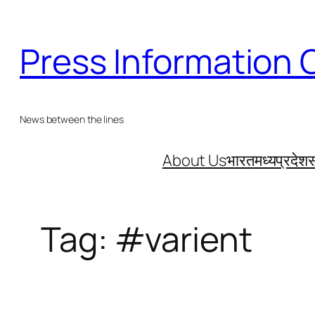
Skip
to
Press Information 
content
News between the lines
About Us
भारत
मध्यप्रदेश
स
Tag:
#varient