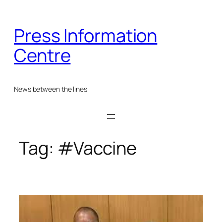
Skip
to
Press Information
content
Centre
News between the lines
Tag:
#Vaccine