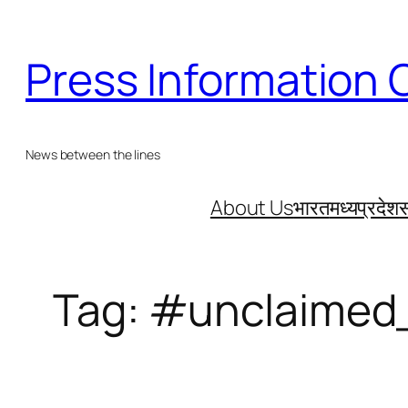
Skip
to
Press Information 
content
News between the lines
About Us
भारत
मध्यप्रदेश
स
Tag:
#unclaimed