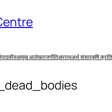
Centre
ंपादकीय
आमुख आलेख
राजनीति
अपराध
अर्थ संसार
कृषि क्रांत
_dead_bodies