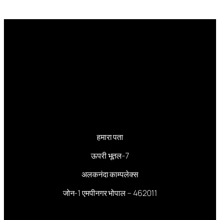
हमारा पता
ऊपरी भूतल-7
अलकनंदा काम्पलेक्स
जोन-1 एमपीनगर भोपाल – 462011