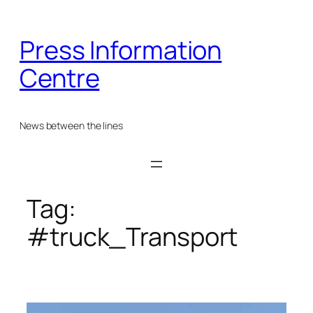
Skip
to
Press Information
content
Centre
News between the lines
Tag:
#truck_Transport