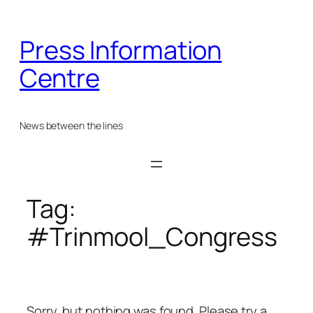
Skip
to
Press Information
content
Centre
News between the lines
Tag:
#Trinmool_Congress
Sorry, but nothing was found. Please try a