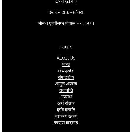
ऊपरी भूतल-7
अलकनंदा काम्पलेक्स
जोन-1 एमपीनगर भोपाल – 462011
Pages
About Us
भारत
मध्यप्रदेश
संपादकीय
आमुख आलेख
राजनीति
अपराध
अर्थ संसार
कृषि क्रांति
स्वास्थ्य रहस्य
जासूस बादशाह