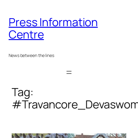
Skip
to
Press Information
content
Centre
News between the lines
Tag:
#Travancore_Devaswo