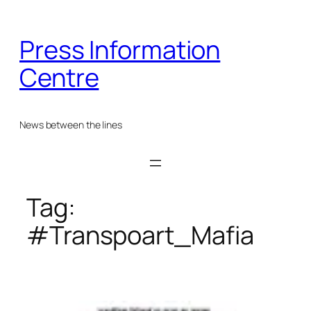
Skip
to
Press Information
content
Centre
News between the lines
Tag:
#Transpoart_Mafia