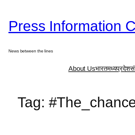
Skip
to
Press Information 
content
News between the lines
About Us
भारत
मध्यप्रदेश
स
Tag:
#The_chancel