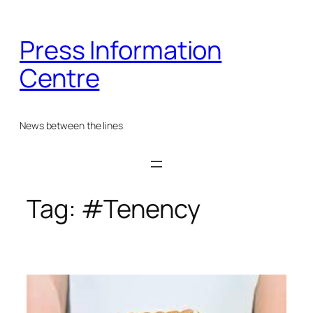
Skip
to
Press Information
content
Centre
News between the lines
Tag:
#Tenency