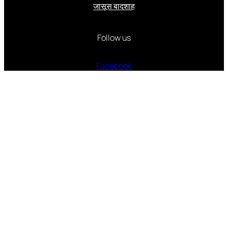
जासूस बादशाह
Follow us
Facebook
Instagram
Twitter
वर्ष 2006 से निरंतर प्रकाशित और प्रसारित
Made with
by Suveer Singhai