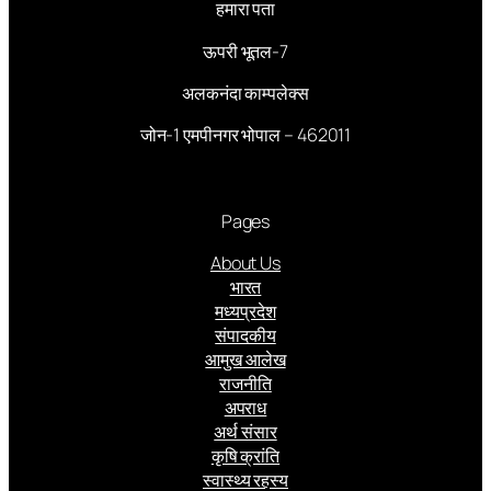
हमारा पता
ऊपरी भूतल-7
अलकनंदा काम्पलेक्स
जोन-1 एमपीनगर भोपाल – 462011
Pages
About Us
भारत
मध्यप्रदेश
संपादकीय
आमुख आलेख
राजनीति
अपराध
अर्थ संसार
कृषि क्रांति
स्वास्थ्य रहस्य