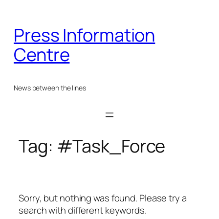
Skip
to
Press Information
content
Centre
News between the lines
Tag:
#Task_Force
Sorry, but nothing was found. Please try a
search with different keywords.