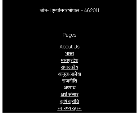
जोन-1 एमपीनगर भोपाल – 462011
Pages
About Us
भारत
मध्यप्रदेश
संपादकीय
आमुख आलेख
राजनीति
अपराध
अर्थ संसार
कृषि क्रांति
स्वास्थ्य रहस्य
जासूस बादशाह
Follow us