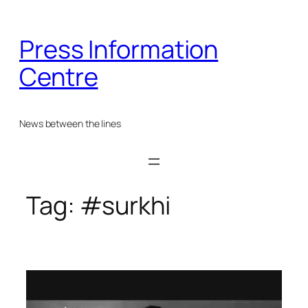
Skip
to
Press Information
content
Centre
News between the lines
Tag:
#surkhi