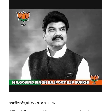
रजनीश जैन,वरिष्ठ पत्रकार ,सागर