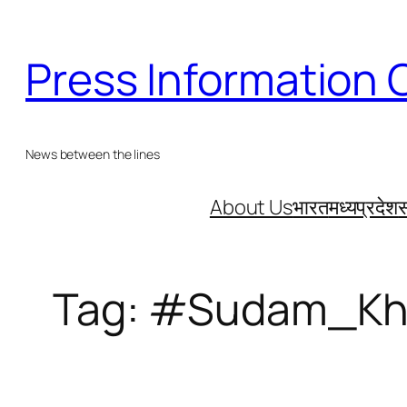
Skip
to
Press Information 
content
News between the lines
About Us
भारत
मध्यप्रदेश
स
Tag:
#Sudam_Kh