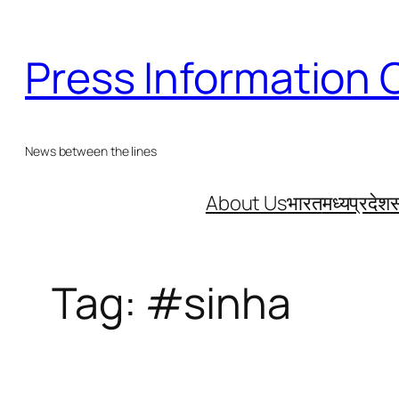
Skip
to
Press Information 
content
News between the lines
About Us
भारत
मध्यप्रदेश
स
Tag:
#sinha