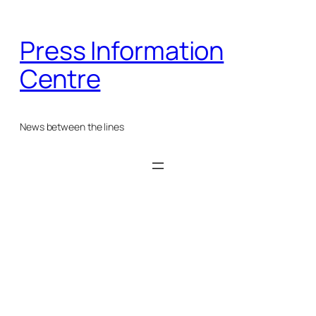
Skip
to
Press Information
content
Centre
News between the lines