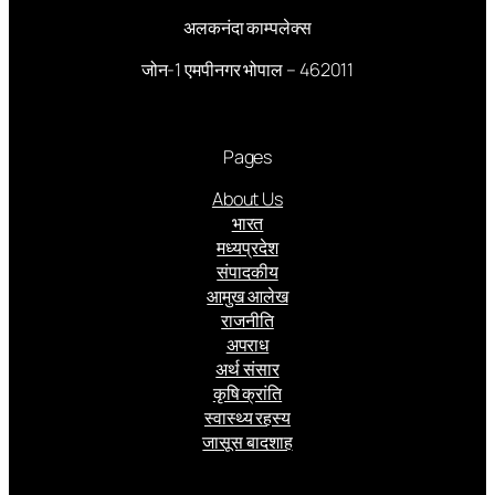
अलकनंदा काम्पलेक्स
जोन-1 एमपीनगर भोपाल – 462011
Pages
About Us
भारत
मध्यप्रदेश
संपादकीय
आमुख आलेख
राजनीति
अपराध
अर्थ संसार
कृषि क्रांति
स्वास्थ्य रहस्य
जासूस बादशाह