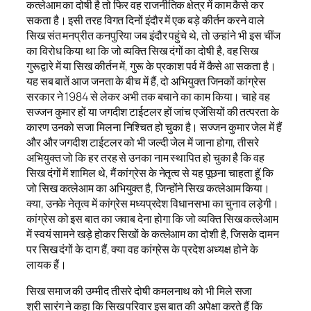
कत्लेआम का दोषी है तो फिर वह राजनीतिक क्षेत्र में काम कैसे कर
सकता है। इसी तरह विगत दिनों इंदौर में एक बड़े कीर्तन करने वाले
सिख संत मनप्रीत कनपुरिया जब इंदौर पहुंचे थे, तो उन्हांने भी इस चींज
का विरोध किया था कि जो व्यक्ति सिख दंगों का दोषी है, वह सिख
गुरूद्वारे में या सिख कीर्तन में, गुरू के प्रकाश पर्व में कैसे आ सकता है।
यह सब बातें आज जनता के बीच में हैं, दो अभियुक्त जिनकों कांग्रेस
सरकार ने 1984 से लेकर अभी तक बचाने का काम किया। चाहे वह
सज्जन कुमार हों या जगदीश टाईटलर हों जांच एजेंसियों की तत्परता के
कारण उनको सजा मिलना निश्चित हो चुका है। सज्जन कुमार जेल में हैं
और और जगदीश टाईटलर को भी जल्दी जेल में जाना होगा, तीसरे
अभियुक्त जो कि हर तरह से उनका नाम स्थापित हो चुका है कि वह
सिख दंगों में शामिल थे, मैं कांग्रेस के नेतृत्व से यह पूछना चाहता हॅू कि
जो सिख कत्लेआम का अभियुक्त है, जिन्होंने सिख कत्लेआम किया।
क्या, उनके नेतृत्व में कांग्रेस मध्यप्रदेश विधानसभा का चुनाव लड़ेगी।
कांग्रेस को इस बात का जवाब देना होगा कि जो व्यक्ति सिख कत्लेआम
में स्वयं सामने खड़े होकर सिखों के कत्लेआम का दोशी है, जिसके दामन
पर सिख दंगों के दाग हैं, क्या वह कांग्रेस के प्रदेश अध्यक्ष होने के
लायक हैं।
सिख समाज की उम्मीद तीसरे दोषी कमलनाथ को भी मिले सजा
श्री सारंग ने कहा कि सिख परिवार इस बात की अपेक्षा करते हैं कि