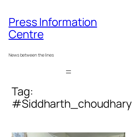
Skip
to
Press Information
content
Centre
News between the lines
Tag:
#Siddharth_choudhary