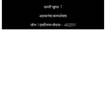
ऊपरी भूतल-7
अलकनंदा काम्पलेक्स
जोन-1 एमपीनगर भोपाल – 462011
Pages
About Us
भारत
मध्यप्रदेश
संपादकीय
आमुख आलेख
राजनीति
अपराध
अर्थ संसार
कृषि क्रांति
स्वास्थ्य रहस्य
जासूस बादशाह