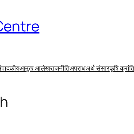
Centre
ंपादकीय
आमुख आलेख
राजनीति
अपराध
अर्थ संसार
कृषि क्रांत
sh