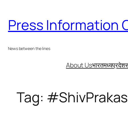
Skip
to
Press Information 
content
News between the lines
About Us
भारत
मध्यप्रदेश
स
Tag:
#ShivPraka