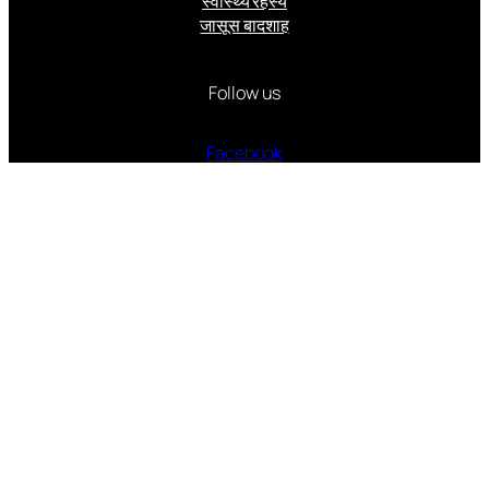
स्वास्थ्य रहस्य
जासूस बादशाह
Follow us
Facebook
Instagram
Twitter
वर्ष 2006 से निरंतर प्रकाशित और प्रसारित
Made with
by Suveer Singhai