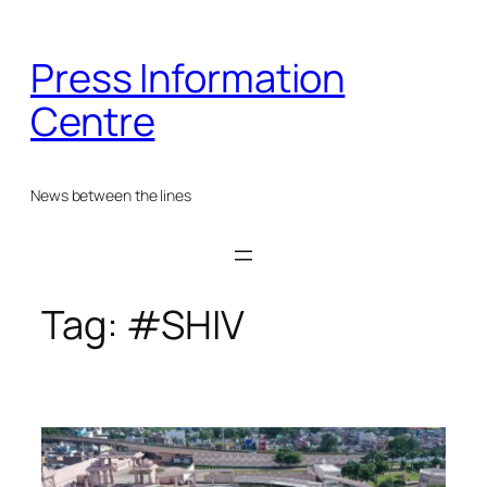
Skip
to
Press Information
content
Centre
News between the lines
Tag:
#SHIV