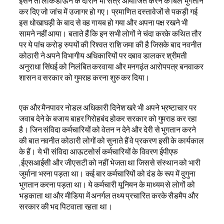
इसने तो लाकडाऊन के दौरान भी सत्र आयोजित करने के बिल भुगतान
कर दिए जो जांच में उजागर हो गए। प्रमाणित दस्तावेजों से पकड़ी गई
इस धोखाघड़ी के बाद से वह गायब हो गया और अपना पक्ष रखने भी
सामने नहीं आया। बताते हैं कि इन सभी लोगों ने चंदा करके कथित तौर
पर ये पांच करोड़ रुपयों की रिश्वत राशि जमा की है जिसके बाद नवनीत
कोठारी ने अपने विभागीय अधिकारियों पर दबाव डालकर श्रीमती
अनुराधा सिंघई को निलंबित करवाया और मनगढ़ंत आरोपपत्र बनवाकर
शासन व सरकार को गुमराह करना शुरु कर दिया।
एक और मैनपावर नोडल अधिकारी दिनेश खरे भी अपने भ्रष्टाचार पर
जवाब देने के बजाय बाहर गिरोहबंद होकर सरकार को गुमराह कर रहा
है। जिन संविदा कर्मचारियों को वेतन न देने और देरी से भुगतान करने
की बात नवनीत कोठारी लोगों को सुनाते हैं वे प्रकरण इसी के कार्यकाल
के हैं। ये भी संविदा आऊटसोर्स कर्मचारियों के विवरण ईपीएफ
,ईएसआईसी और जीएसटी को नहीं भेजता था जिससे संस्थान को भारी
जुर्माना भरना पड़ता था। कई बार कर्मचारियों को दंड के रूप में दुगुना
भुगतान करना पड़ता था। ये कर्मचारी यूनियन के माध्यम से लोगों को
भड़काता था और मीडिया में अनर्गल तथ्य प्रचारित करके सैडमैप और
सरकार की भद पिटवाता रहता था।