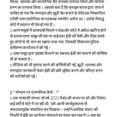
मिथ्या, भ्रामक और काल्पनिक चैट बनाकर वायरल किया और चरित्र
हनन का प्रयास किया। आपको बता दें कि क्राइम ब्रांच द्वारा जांच में
साबित हो गया कि मनगढ़ंत और झूठी चैट बनाने के पीछे एक निष्कासित
एजेंसी रतन एम्पोरियम का प्रबंधक रमनवीर अरोरा था। उसके विरूद्ध
कोर्ट में चालान भी पेश हो गया है।
o अपने मंसूबों में कामयाबी मिलते न देख और कोर्ट में अपील खारिज होने
से हताश भ्रष्ट समूह की शह पर कई दफा ईडी की रैकी और पीछा करते
हुए लोगों से भी जान का खतरा पाया गया, जिसकी शिकायत पुलिस
कमिश्नर कार्यालय में की गई।
o उक्त समूह द्वारा दहशत फैलाने का मकसद ईडी को मरवाने की कोशिश
भी हो सकता है।
o मीडिया को भी गुमराह करने की कोशिशें की गईं, झूठी, भ्रामक और
मनगढ़ंता जानकारी देकर ईडी की छवि धूमिल करने और चरित्र हनन
की साजिशें की गईं।
§ * योग्यता पर प्रश्नचिन्ह कैसे…?*
o एक स्वशासी संस्था जो वर्ष 2021 में बंद की कगार पर थी और निरंतर
कई वर्षों से घाटे में जा रही थी, उसे अपनी कार्यकुशलता से
सफलतापूर्वक संचालित कर दिखाया। उन्होंने आर्थिक संकट की
स्थिति में ईडी का कार्यभार संभालते हुए मात्र चार माह में 14 माह का