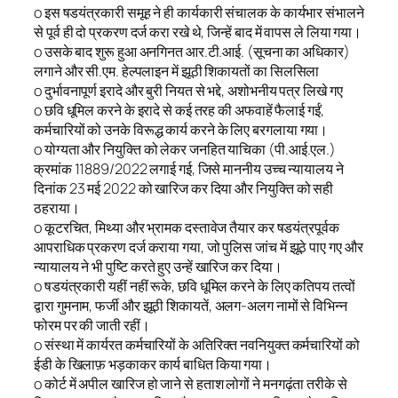
o इस षडयंत्रकारी समूह ने ही कार्यकारी संचालक के कार्यभार संभालने
से पूर्व ही दो प्रकरण दर्ज करा रखे थे, जिन्हें बाद में वापस ले लिया गया।
o उसके बाद शुरू हुआ अनगिनत आर.टी.आई. (सूचना का अधिकार)
लगाने और सी.एम. हेल्पलाइन में झूठी शिकायतों का सिलसिला
o दुर्भावनापूर्ण इरादे और बुरी नियत से भद्दे, अशोभनीय पत्र लिखे गए
o छवि धूमिल करने के इरादे से कई तरह की अफवाहें फैलाई गईं,
कर्मचारियों को उनके विरूद्ध कार्य करने के लिए बरगलाया गया।
o योग्यता और नियुक्ति को लेकर जनहित याचिका (पी.आई.एल.)
क्रमांक 11889/2022 लगाई गई, जिसे माननीय उच्च न्यायालय ने
दिनांक 23 मई 2022 को खारिज कर दिया और नियुक्ति को सही
ठहराया।
o कूटरचित, मिथ्या और भ्रामक दस्तावेज तैयार कर षडयंत्रपूर्वक
आपराधिक प्रकरण दर्ज कराया गया, जो पुलिस जांच में झूठे पाए गए और
न्यायालय ने भी पुष्टि करते हुए उन्हें खारिज कर दिया।
o षडयंत्रकारी यहीं नहीं रूके, छवि धूमिल करने के लिए कतिपय तत्वों
द्वारा गुमनाम, फर्जी और झूठी शिकायतें, अलग-अलग नामों से विभिन्न
फोरम पर की जाती रहीं।
o संस्था में कार्यरत कर्मचारियों के अतिरिक्त नवनियुक्त कर्मचारियों को
ईडी के खिलाफ़ भड़काकर कार्य बाधित किया गया।
o कोर्ट में अपील खारिज हो जाने से हताश लोगों ने मनगढ़ंता तरीके से