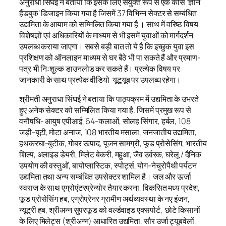
अनुराधा सिंघई ने बताया कि इसके लिए संयुक्त रूप से एक कोर्स ‘ज्ञान
हैंडबुक’ डिजाइन किया गया है जिसमें 37 विभिन्न सेक्टर से सम्बंधित
उद्यमिता के आयाम को सम्मिलित किया गया है । साथ में वरिष्ठ विषय
विशेषज्ञों एवं अधिकारियों के माध्यम से भी इसमें युवाओं को मार्गदर्शन
उपलब्ध कराया जाएगा। सबसे बड़ी बात तो ये है कि इच्छुक युवा इस
प्रशिक्षण को ऑनलाइन माध्यम से घर बैठे भी पा सकते हैं और प्रमाण-
पत्र भी निःशुल्क डाउनलोड कर सकते हैं। प्रत्येक विषय पर
जानकारी के साथ प्रत्येक वीडियो यूटूयूब पर उपलब्ध रहेगा।
श्रीमती अनुराधा सिंघई ने बताया कि पाठ्यक्रम में उद्यमिता के उभरते
हुए अनेक सेक्टर को सम्मिलित किया गया है. जिसमें प्रमुख रूप से
वनौषधि- आयुष एपीआई, 64-कलाओं, सोलह सिंगार, हर्बल, 108
जड़ी-बूटी, मोटा अनाज, 108 भारतीय मसाला, जनजातीय उद्यमिता,
हथकरघा-बुटीक, गोबर उत्पाद, पूजन सामग्री, फूड प्रोसेसिंग, भारतीय
शिल्प, अलाइड डेयरी, मिलेट बेकरी, महुआ, जैव उर्वरक, घरेलू / दैनिक
उपयोग की वस्तुओं, बायोप्लास्टिक, स्पोर्ट्स, योग-नेचुरोपैथी पर्यटन
उद्यमिता तथा अन्य सम्बंधित उपसेक्टर शामिल है। जल और ऊर्जा
स्वराज के साथ एग्रोएंटरप्रेन्योर तैयार करना, विकसित मध्य प्रदेश,
फूड प्रोस‍ेसिंग हब, एग्रोप्रेनर ग्रामीण अर्थव्यवस्‍था के नए इंजन,
न्‍यूट्री हब, श्रीअन्‍न सुपरफूड को वर्ल्डवाइड एक्सपोर्ट, छोटे किसानों
के लिए मिलेट्स (श्रीअन्‍न) आधारित उद्यमिता, सौर उर्जा ट्यूबवेलों,