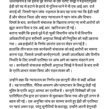
उल्लेखनीय है कि इससे पूर्व संस्था के एक भ्रष्ट समूह ने षड़यंत्रपूर्वक
ईडी को पद से हटाने के इरादे से पुलिस थाने में भी एफ.आई.आर. दर्ज
कराई थी, जिसमें गहन जांच-पड़ताल के बाद यह पाया गया कि ईडी सही
हैं और भोपाल जिला और सत्र न्यायालय ने गहन जांच और विचार-
विमर्श के बाद, कार्यकारी संचालक के खिलाफ लगाए गए सभी आरोपों को
झूठा करार दिया व एफ.आई.आर. खारिज कर दी गई।
बताना चाहेंगे कि इससे पूर्व में हो चुकी विभागीय जांच में भी विभागीय
अधिकारियों द्वारा श्रीमती अनुराधा सिंघई की नियुक्ति को सही ठहराया
गया। अब हाईकोर्ट के निर्णय उपरांत उस पर मोहर लग गई है।
हालांकि तीन साल तक कार्यकारी संचालक को कई आरोपों का सामना
करना पड़ा, जिससे उनकी कार्यप्रणाली, उनकी उपलब्धियां और वित्तीय
स्थिति के लिए उनकी प्रतिष्ठा पर आंच आने का खतरा मंडराने लगा
था। कार्यकारी संचालक श्रीमती अनुराधा सिंघई ने फैसले के बाद सभी
के प्रति आभार व्यक्त किया और राहत व्यक्त की।
उन्होंने कहा कि न्यायालय का निर्णय एक कानूनी जीत से कहीं अधिक
है। यह पारदर्शिता, नैतिक आचरण और भ्रष्टाचार के विरूद्ध छेड़ी गई
मुहिम के प्रति अटूट आस्था का प्रतीक है। कानूनी विशेषज्ञों की एक
प्रतिष्ठित टीम द्वारा हर प्रकार से मुकाबला किया गया और पूरी लगन से
बहस की गई। एक अनुचित जांच का सामना करते हुए ईडी की प्रतिष्ठा
पर गहरा असर पड़ा, परंतु चुनौतियों के बावजूद, उन्होंने अपनी बेगुनाही