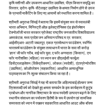
कृषि‍ मशीनरी और उपकरण आधारित उद्यमिता, पीएम कि‍सान समृद्धि का
वि‍स्‍तार, ड्रोन-कृषि-सैटेलाइट उद्यमिता के क्षमता निर्माण होने से उपज
के प्रभावी मार्केटिंग के लिए नए आयामों को स्थापित करना शामिल है।
श्रीमती अनुराधा सिंघई ने बताया कि इसमें संयुक्त रूप से स्वावलंबी
भारत अभियान, मिनिस्ट्री ऑफ़ इलेक्ट्रॉनिक्स एंड इंफॉरमेशन
टेक्नोलॉजी भारत सरकार प्रोजेक्ट राष्ट्रीय जनजातीय विश्वविद्यालय
अमरकंटक, मध्य प्रदेश जन अभियान परिषद म.प्र. सरकार,
आईसीएआर-अटारी जबलपुर, एकल ग्रामोत्थान फाउंडेशन, स्वर्णिम
भारतवर्ष फाउंडेशन के संयुक्त तत्वाधान में भारत के सवा सौ करोड़
‘ज्ञान’ जी फॉर गरीब, वाई फॉर युवा, ए फॉर अन्नदाता (किसान), एन
फॉर नारीशक्ति (महिला) पर ध्यान कर डीएलईसी फार्मूला
डिसेंट्रलाइजेशन (विकेंद्रीकरण), लोकल (स्वदेशी), एंटरप्रेन्योरशिप
(उद्यमिता), कोऑपरेशन (सहकारिता) आधारित अत्याधुनिक
पाठ्यक्रम का नि:शुल्क संचालन किया जा रहा है।
श्रीमती अनुराधा सिंघई ने यह भी बताया कि अहिल्याबाई होल्कर जन्म
त्रिशताब्दी वर्ष को देखते हुए क्षमता सम्‍वर्धन के इस कार्यक्रम में कुटुंब
प्रबोधन और नागरिक शिष्टाचार के साथ स्वदेशी उत्पादन बढ़ाने के लिए
स्थानीय संसाधन का पर्यावरण हितैषी के रूप में उपयोग एवं सामजिक
समरसता को ध्यान में रखकर सहकारिता आधारित आउट ऑफ बॉक्स