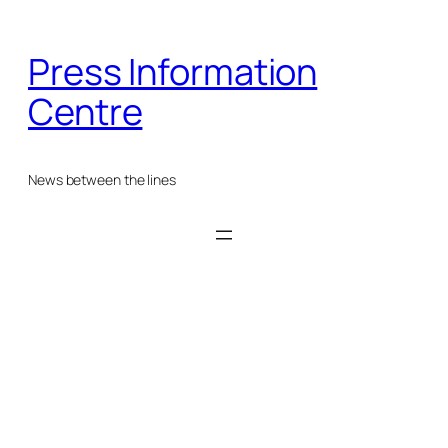
Skip
to
Press Information
content
Centre
News between the lines