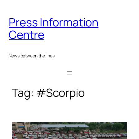
Skip
to
Press Information
content
Centre
News between the lines
Tag:
#Scorpio