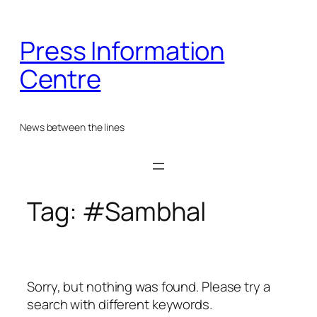
Skip
to
Press Information
content
Centre
News between the lines
Tag:
#Sambhal
Sorry, but nothing was found. Please try a
search with different keywords.