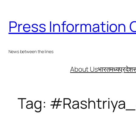
Skip
to
Press Information 
content
News between the lines
About Us
भारत
मध्यप्रदेश
स
Tag:
#Rashtriya