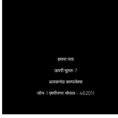
हमारा पता
ऊपरी भूतल-7
अलकनंदा काम्पलेक्स
जोन-1 एमपीनगर भोपाल – 462011