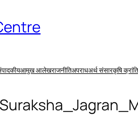
Centre
ंपादकीय
आमुख आलेख
राजनीति
अपराध
अर्थ संसार
कृषि क्रांत
_Suraksha_Jagran_