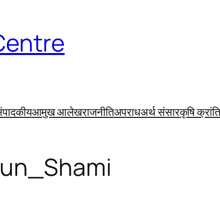
Centre
ंपादकीय
आमुख आलेख
राजनीति
अपराध
अर्थ संसार
कृषि क्रांत
un_Shami