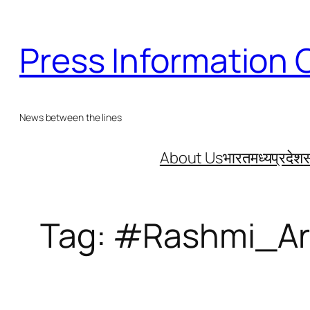
Skip
to
Press Information 
content
News between the lines
About Us
भारत
मध्यप्रदेश
स
Tag:
#Rashmi_Ar