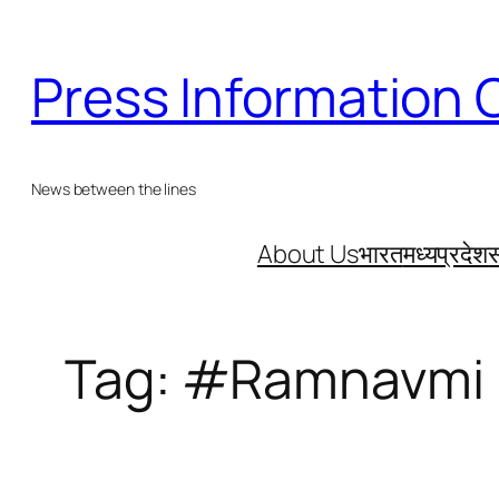
Skip
to
Press Information 
content
News between the lines
About Us
भारत
मध्यप्रदेश
स
Tag:
#Ramnavmi