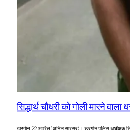
सिद्धार्थ चौधरी को गोली मारने वाला ध
खरगोन,22 अप्रैल(अनिल सारसर)। खरगोन पुलिस अधीक्षक सिद्धार