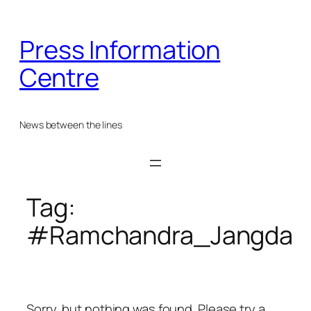
Skip
to
Press Information
content
Centre
News between the lines
Tag:
#Ramchandra_Jangda
Sorry, but nothing was found. Please try a