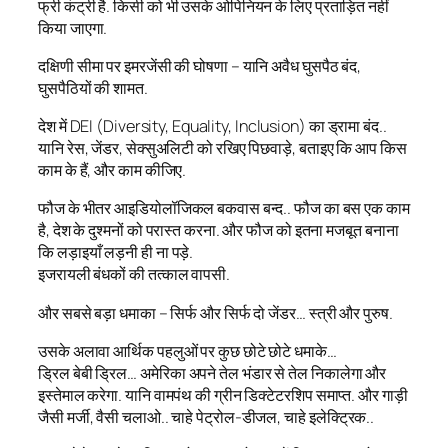
फ्री कंट्री है. किसी को भी उसके ओपिनियन के लिए प्रताड़ित नहीं
किया जाएगा.
दक्षिणी सीमा पर इमरजेंसी की घोषणा – यानि अवैध घुसपैठ बंद,
घुसपैठियों की शामत.
देश में DEI (Diversity, Equality, Inclusion) का ड्रामा बंद..
यानि रेस, जेंडर, सेक्सुअलिटी को रखिए पिछवाड़े, बताइए कि आप किस
काम के हैं, और काम कीजिए.
फौज के भीतर आइडियोलॉजिकल बकवास बन्द.. फौज का बस एक काम
है, देश के दुश्मनों को परास्त करना. और फौज को इतना मजबूत बनाना
कि लड़ाइयाँ लड़नी ही ना पड़े.
इजरायली बंधकों की तत्काल वापसी.
और सबसे बड़ा धमाका – सिर्फ और सिर्फ दो जेंडर… स्त्री और पुरुष.
उसके अलावा आर्थिक पहलुओं पर कुछ छोटे छोटे धमाके…
ड्रिल बेबी ड्रिल… अमेरिका अपने तेल भंडार से तेल निकालेगा और
इस्तेमाल करेगा. यानि वामपंथ की ग्रीन डिक्टेटरशिप समाप्त. और गाड़ी
जैसी मर्जी, वैसी चलाओ.. चाहे पेट्रोल-डीजल, चाहे इलेक्ट्रिक..