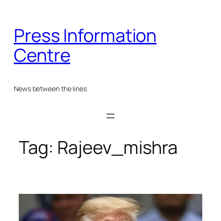
Skip
to
Press Information
content
Centre
News between the lines
Tag:
Rajeev_mishra