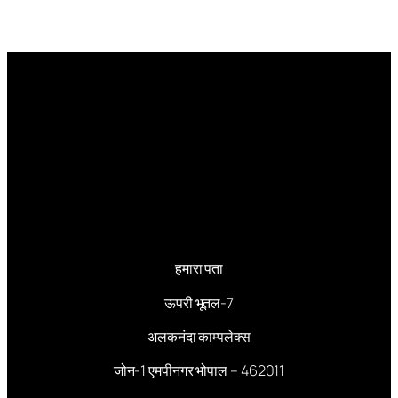
हमारा पता
ऊपरी भूतल-7
अलकनंदा काम्पलेक्स
जोन-1 एमपीनगर भोपाल – 462011