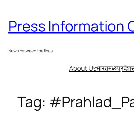
Skip
to
Press Information 
content
News between the lines
About Us
भारत
मध्यप्रदेश
स
Tag:
#Prahlad_Pa