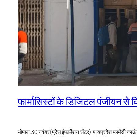
फार्मासिस्टों के डिजिटल पंजीयन से विद
भोपाल,30 नवंबर(प्रेस इंफार्मेशन सेंटर) मध्यप्रदेश फार्मेसी का