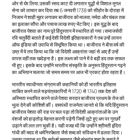
ओर से घेर लिया,उसकी रसद काट दी लगातार युद्धों से विशाल मुगल
सेना को लाचार कर दिया तब 6 जनवरी 1738 को सीहोर के दोराहा में
निजाम ने शाही मुहर लगाकर बाजीराव को मालवा,नर्मदा और चंबल तक
का इलाका सौंपा और पचास लाख रुपए भेंट किए। इस युद्ध के बाद
बाजीराव पेशवा का नाम पूरे हिंदुस्तान में स्थापित हो गया।समाजसेवी
रवि चतुर्वेदी बताते हैं कई देशी विदेशी इतिहासकारों ने तब उन्हें लायन
ऑफ इंडिया की उपाधि से विभूषित किया था। बाजीराव ने बीस वर्ष की
उम्र में ये तय किया था कि जो विदेशी आक्रांता जहां से आए हैं उन्हें
वापस वहीं तक खदेड़ना है। इस लक्ष्य को पाने में वे बड़ी हद तक सफल
भी हुए। इसके बाद उन्होंने भारतीय संस्कृति के अनुरूप हिंदुस्तान गढ़ने
का अभियान चलाया जो समय समय पर आज भी प्रकट होता रहता है।
भारतीय स्वाधीनता संग्राम की कहानियों को ही भारतीय इतिहास
साबित करने वाले षड़यंत्रकारियों ने 1720 से 1740 तक देश की
अस्मिता स्थापित करने वाले पेशवा सरदार बाजीराव प्रथम के तेज को
भुला देने की कोशिशें कीं। वामपंथी राजनेता जानते थे कि यदि हिंदुस्तान
बाजीराव पेशवा की राह पर चल पड़ा तो विदेशी आक्रांताओं के उन
वंशजों को हाड़तोड़ मेहनत करनी पड़ेगी जिन्हें लूटे हुए धन पर गुरछर्रे
उड़ाने की लत लग चुकी है। यही वजह थी कि उन्होंने श्रीमती इंदिरा
गांधी की मदद से धर्मनिरपेक्षता जैसे शब्द को संविधान में डलवा दिया।
उनका प्रयास था कि सर्वधर्म समभाव जैसे संभ्रांत शब्द के सहारे वे