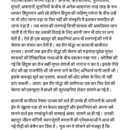
पराजित होकर भागना पड़ा है। अंग्रेजों, फ्रांसीसियों, पुर्तगालियों,
मुगलों,अफगानों,यूनानियों के बीच से अनेक आक्रांता तरह तरह के रूप
धरकर हिंदुस्तान आते रहे लेकिन हिंदुत्व की सहिष्णु परंपरा के बीच उन्हें
या तो लौट जाना पड़ा या फिर यहीं की संस्कृति में ढलकर समाहित हो
जाना पड़ा है। जब भारत की तरुणाई किसी शासक की असलियत जान
जाती है तो फिर वह उसकी विदाई के लिए अपनी जान भी दांव पर लगा
देती है। ऐसे ही एक बहादुर की कहानियां आज भी तरुणाई की रगों में
चेतना का संचार कर देती है। वह वीर योद्धा था बालाजी बाजीराव
प्रथम। बरसों तक इस वीर योद्धा की चेतना को षड़यंत्र पूर्वक मुगल
शासकों की ऐतिहासिक गाथाओं के बीच दबाकर रखा गया। कोशिश की
गई कि हिंदुत्व का तेज कहीं मुगल वंशजों को नाराज न कर दे।इसके पीछे
वोट की वह राजनीति थी जो सत्ता पाने के लिए अनिवार्य मानी जाती थी।
इसके बावजूद सूर्य का प्रताप, बादलों की ओट हमेशा के लिए तो नहीं
ढांप सकती। अंततः इस वीर योद्धा की यशोगाथा एक बार फिर देश की
चेतना को एकसूत्र में बांधने की सुरलहरियां लेकर सामने आ गई है।
बालाजी बाजीराव पेशवा प्रथम को भले ही उनके ही परिजनों के आपसी
द्वेष से जूझना पड़ा हो पर केवल बहादुरी और इंसानियत को अपना धर्म
मानने वाले इस रणबांकुरे की सच्चाई अंततः सामने आ ही गई। उनकी
बहादुर जीवन संगिनी यवन सुंदरी मस्तानी की प्रेमकथाओं ने आज की
नई पीढ़ी को बेचैन कर दिया है। युवा मन ये सोचने को मजबूर है कि