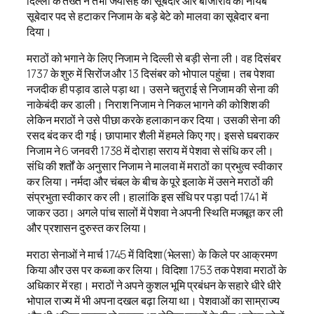
दिल्ली के तख्त ने तभी जयसिंह को सूबेदार और बाजीराव को नायब
सूबेदार पद से हटाकर निजाम के बड़े बेटे को मालवा का सूबेदार बना
दिया।
मराठों को भगाने के लिए निजाम ने दिल्ली से बड़ी सेना ली। वह दिसंबर
1737 के शुरु में सिरोंज और 13 दिसंबर को भोपाल पहुंचा। तब पेशवा
नजदीक ही पड़ाव डाले पड़ा था। उसने चतुराई से निजाम की सेना की
नाकेबंदी कर डाली। निराश निजाम ने निकल भागने की कोशिश की
लेकिन मराठों ने उसे पीछा करके हलाकान कर दिया। उसकी सेना की
रसद बंद कर दी गई। छापामार शैली में हमले किए गए। इससे घबराकर
निजाम ने 6 जनवरी 1738 में दोराहा सराय में पेशवा से संधि कर ली।
संधि की शर्तों के अनुसार निजाम ने मालवा में मराठों का प्रभुत्व स्वीकार
कर लिया। नर्मदा और चंबल के बीच के पूरे इलाके में उसने मराठों की
संप्रभुता स्वीकार कर ली। हालांकि इस संधि पर पड़ा पर्दा 1741 में
जाकर उठा। अगले पांच सालों में पेशवा ने अपनी स्थिति मजबूत कर ली
और प्रशासन दुरुस्त कर लिया।
मराठा सेनाओं ने मार्च 1745 में विदिशा(भेलसा) के किले पर आक्रमण
किया और उस पर कब्जा कर लिया। विदिशा 1753 तक पेशवा मराठों के
अधिकार में रहा। मराठों ने अपने कुशल भूमि प्रबंधन के सहारे धीरे धीरे
भोपाल राज्य में भी अपना दखल बढ़ा लिया था। पेशवाओं का साम्राज्य