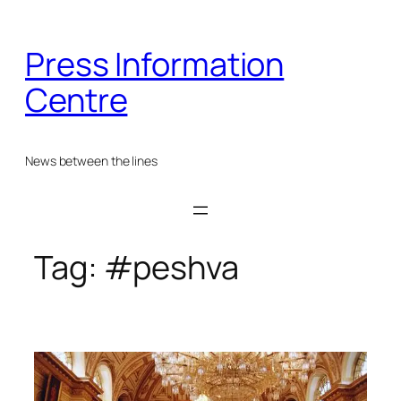
Skip
to
Press Information
content
Centre
News between the lines
Tag:
#peshva