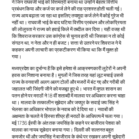
ने जिन राघवजी भाई को वित्तमंत्री बनाया था उन्होंने बेहतर वित्तीय
प्रबंधन किया और कर्ज पर कर्ज लेने की राह प्रशस्त होती चली गई।
राज्य आय बढ़ाता जा रहा था इसलिए तयशुदा कर्ज लेने में कोई गुरेज भी
नहीं था। राघवजी भाई के बाद घटिया वित्तीय प्रबंधन और लोकप्रियता
की लोलुपता ने राज्य को हवाई किले में तब्दील कर दिया। यही वजह थी
कि शिवराज सरकार उस कांग्रेस से चुनाव हारी थी जिसका न तो कोई
संगठन था, न नेता और न ही बजट। सत्ता से उतरने पर शिवराज ने ये
कहकर अपनी लाचारी का प्रकटीकरण भी किया था कि मैं मुक्त हो
गया।
मध्यप्रदेश का दुर्भाग्य है कि इसे हमेशा से आक्रमणकारी लुटेरों ने अपनी
हवस का निशाना बनाया है। मुगलों ने जिस तरह यहां लूट मचाई उससे
राज्य के वनवासी अलग अलग टोलों और मजरों में बंट गए और गरीबी की
जहालत भरी जिंदगी जीने को मजबूर हुए थे। भारत में मुगल शासन का
पतन होने पर मराठों ने 18 वीं शताब्दी में मालवा पर अधिकार करना चाहा
था। मालवा के तत्कालीन सूबेदार और जयपुर के सवाई जय सिंह ने
भेलसा का अधिकार भोपाल के नवाब को दे दिया था। नवाबों की
अक्षमता के चलते ये हिस्सा शीघ्र ही मराठों के आधिपत्य में चला गया।
मई 1736 ईस्वी के अंत तक जयसिंह के कहने पर बाजीराव पेशवा को
मालवा का नायब सूबेदार बनाया गया। दिल्ली की सल्तनत बहुत
कमजोर थी और जयसिंह ने बाजीराव के कंधे पर रखकर अपनी सूबेदारी