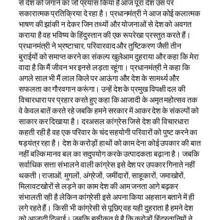
से देश को जगाने का जो प्रयास किया है आज पूरा देश उस पर
सकारात्मक प्रतिक्रिया दे रहा है। प्रधानमंत्री ने आज कोई कलात्मक
भाषण की झांकी न देकर जिन तथ्यों और योजनाओं से देश को अवगत
कराया है वह भविष्य के हिंदुस्तान की एक रूपरेखा प्रस्तुत करते हैं।
प्रधानमंत्री ने भ्रष्टाचार, परिवारवाद और तुष्टिकरण जैसी तीन
बुराईयों को समाप्त करने का संकल्प खुलेआम दुहराया और कहा कि मेरा
वादा है कि मैं जीवन भर इनसे लड़ता रहूंगा। प्रधानमंत्री ने कहा कि
अगले साल भी मैं लाल किले पर आऊंगा और देश के सामर्थ्य और
सफलता का गौरवगान करूंगा। उन्हें देश के प्रमुख विपक्षी दल की
विचारधारा पर प्रहार करते हुए कहा कि आजादी के अमृत महोत्सव तक
वे केवल बातें करते रहे जबकि हमने सरकार में आकर देश के संकल्पों को
साकार कर दिखाया है। दरअसल कांग्रेस जिसे देश की विचारधारा
कहती रही है वह एक परिवार के चंद सहयोगी परिवारों को पुष्ट करने का
षड़यंत्र रहा है। देश के करोड़ों हाथों को काम देना कोई उपकार की बात
नहीं बल्कि मानव बल का सदुपयोग करके उत्पादकता बढ़ाना है। जबकि
सर्वाधिक सत्ता संभालने वाली कांग्रेस इसे देश पर उपकार गिनाते नहीं
थकती।राजाओं, मुगलों, अंग्रेजों, जमींदारों, साहूकारों, जमाखोरों,
मिलावटखोरों से लड़ने का काम देश की आम जनता आगे बढ़कर
संभालती रही है लेकिन कांग्रेसी इसे अपना किया अहसान बताने में ही
लगे रहते हैं। किसी भी कांग्रेसी से पूछिए वह यही दुहराता है हमने देश
को आजादी दिलाई। जबकि हकीकत ये है कि करोड़ों हिंदुस्तानियों ने