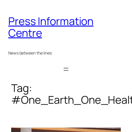
Skip
to
Press Information
content
Centre
News between the lines
Tag:
#One_Earth_One_Heal