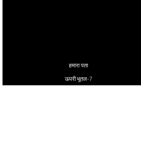
हमारा पता
ऊपरी भूतल-7
अलकनंदा काम्पलेक्स
जोन-1 एमपीनगर भोपाल – 462011