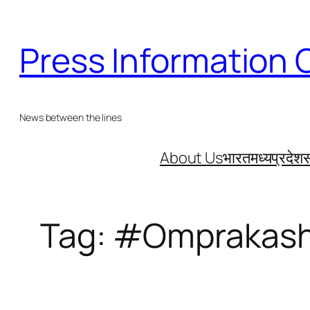
Skip
to
Press Information 
content
News between the lines
About Us
भारत
मध्यप्रदेश
स
Tag:
#Omprakash