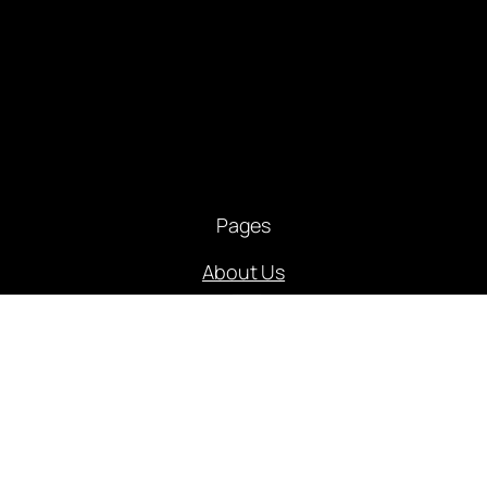
Pages
About Us
भारत
मध्यप्रदेश
संपादकीय
आमुख आलेख
राजनीति
अपराध
अर्थ संसार