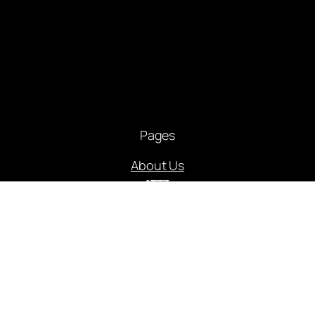
Pages
About Us
भारत
मध्यप्रदेश
संपादकीय
आमुख आलेख
राजनीति
अपराध
अर्थ संसार
कृषि क्रांति