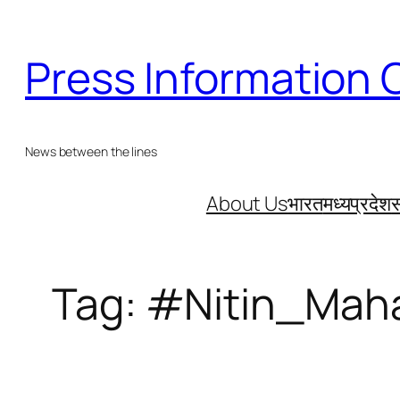
Skip
to
Press Information 
content
News between the lines
About Us
भारत
मध्यप्रदेश
स
Tag:
#Nitin_Mah