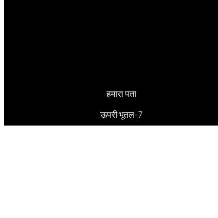
हमारा पता
ऊपरी भूतल-7
अलकनंदा काम्पलेक्स
जोन-1 एमपीनगर भोपाल – 462011