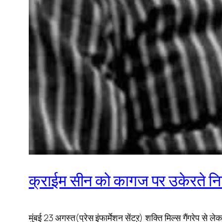
क्राईम सीन को कागज पर उकेरते नि
मुंबई 23 अगस्त(प्रेस इंफार्मेशन सेंटऱ) शक्ति मिल्‍स गैंगरेप स