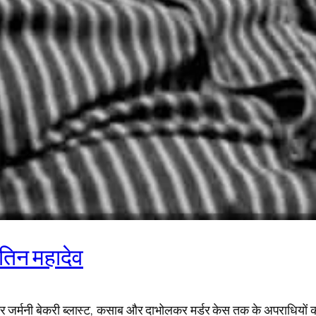
तिन महादेव
े लेकर जर्मनी बेकरी ब्‍लास्‍ट, कसाब और दाभोलकर मर्डर केस तक के अपराधियों